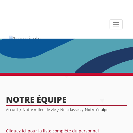
Toggle
navigati
NOTRE ÉQUIPE
Accueil
/
Notre milieu de vie
/
Nos classes
/
Notre équipe
Cliquez ici pour la liste complète du personnel